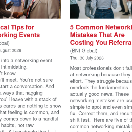
cal Tips for
5 Common Network
rking Events
Mistakes That Are
Costing You Referra
obal)
(BNI Global)
August 2026
Thu, 30 July 2026
 into a networking event
 intimidating.
Most professionals don’t fail
’t know
at networking because they 
ll meet. You’re not sure
effort. They struggle becau
start a conversation. And
overlook the fundamentals.
 always that nagging
actually good news. These
you’ll leave with a stack of
networking mistakes are usu
s cards and nothing to show
simple to spot and even sim
That feeling is common, and
fix. Correct them, and resul
lly comes down to a handful
shift fast. Here are five of 
 habits, not raw
common networking mistak
kill. A few simple tips […]