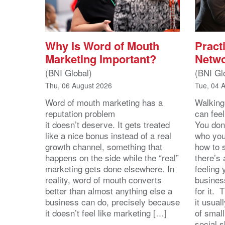
Why Is Word of Mouth
Practi
Marketing Important?
Netwo
(BNI Global)
(BNI Gl
Thu, 06 August 2026
Tue, 04 
Word of mouth marketing has a
Walking
reputation problem
can feel
it doesn’t deserve. It gets treated
You don
like a nice bonus instead of a real
who you’
growth channel, something that
how to 
happens on the side while the “real”
there’s
marketing gets done elsewhere. In
feeling 
reality, word of mouth converts
busines
better than almost anything else a
for it. 
business can do, precisely because
it usua
it doesn’t feel like marketing […]
of small
social s