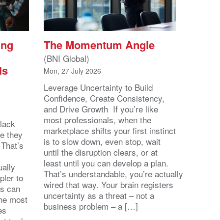
ing
The Momentum Angle
(BNI Global)
ls
Mon, 27 July 2026
Leverage Uncertainty to Build
Confidence, Create Consistency,
and Drive Growth If you’re like
most professionals, when the
lack
marketplace shifts your first instinct
se they
is to slow down, even stop, wait
 That’s
until the disruption clears, or at
least until you can develop a plan.
ally
That’s understandable, you’re actually
pler to
wired that way. Your brain registers
ts can
uncertainty as a threat – not a
the most
business problem – a […]
es